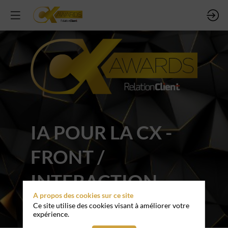
IA POUR LA CX -
FRONT /
INTERACTION
A propos des cookies sur ce site
CLIENT
Ce site utilise des cookies visant à améliorer votre
expérience.