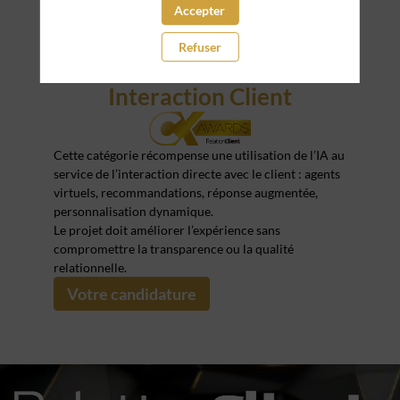
Accepter
Refuser
IA pour la CX - Front /
Interaction Client
Cette catégorie récompense une utilisation de l’IA au
service de l’interaction directe avec le client : agents
virtuels, recommandations, réponse augmentée,
personnalisation dynamique.
Le projet doit améliorer l’expérience sans
compromettre la transparence ou la qualité
relationnelle.
Votre candidature