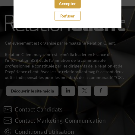
Accepter
Refuser
Cet événement est organisé par le magazine Relation Client.
Relation Client magazine est le média leader en France de
l’information B2B et de l’animation de la communauté
professionnelle constituée par les dirigeants de la relation et de
l'expérience client. Avec le site relationclientmag.fr ce sont deux
outils indispensables pour les membres de la communauté "CX".
Découvrir le site média
Contact Candidats
Contact Marketing-Communication
Conditions d'utilisation