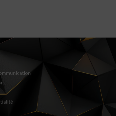
Communication
on
tialité