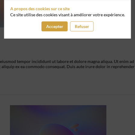
A propos des cookies sur ce site
Ce site utilise des cookies visant à améliorer votre expérience.
Accepter
Refuser
o eiusmod tempor incididunt ut labore et dolore magna aliqua. Ut enim ad
t aliquip ex ea commodo consequat. Duis aute irure dolor in reprehenderi