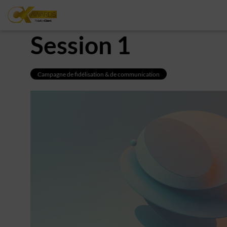
Session 1
Campagne de fidélisation & de communication