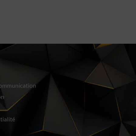
Communication
on
tialité