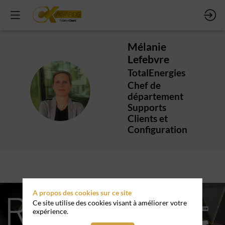
Mélanie
Lefebvre
TotalEnergies
Chef de
ML
département
Supports
Clients et
Configuration
A propos des cookies sur ce site
Ce site utilise des cookies visant à améliorer votre
expérience.