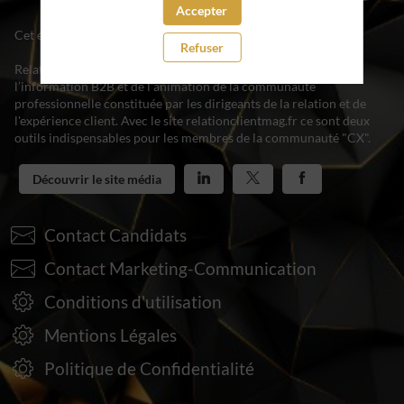
Accepter
Cet événement est organisé par le magazine Relation Client.
Refuser
Relation Client magazine est le média leader en France de
l’information B2B et de l’animation de la communauté
professionnelle constituée par les dirigeants de la relation et de
l'expérience client. Avec le site relationclientmag.fr ce sont deux
outils indispensables pour les membres de la communauté "CX".
Découvrir le site média
Contact Candidats
Contact Marketing-Communication
Conditions d'utilisation
Mentions Légales
Politique de Confidentialité