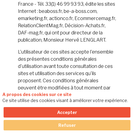
France - Tél. 33(1) 46 99 93 93, édite les sites
Internet : beaboss.fr, be-a-boss.com,
emarketing.fr, actionco.fr, Ecommercemag.fr,
RelationClientMag.fr, Décision-Achats.fr,
DAF-mag.fr, qui ont pour directeur de la
publication, Monsieur Hervé LENGLART.
L'utilisateur de ces sites accepte l'ensemble
des présentes conditions générales
d'utilisation avant toute consultation de ces
sites et utilisation des services qu'ils
proposent. Ces conditions générales
peuvent être modifiées à tout moment par
A propos des cookies sur ce site
EDITIALIS.
Ce site utilise des cookies visant à améliorer votre expérience.
Certains services nécessitent des conditions
Accepter
particulières d'utilisation, complétant ou,
dans certains cas, se substituant aux
Refuser
présentes conditions générales. Lorsqu'elles