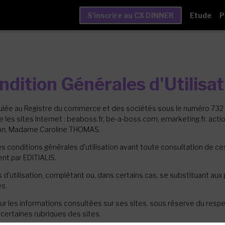
S'inscrire au CX DINNER
Etude
P
ndition Générales d'Utilisat
iculée au Registre du commerce et des sociétés sous le numéro 732
ite les sites Internet : beaboss.fr, be-a-boss.com, emarketing.fr, act
ation, Madame Caroline THOMAS.
s conditions générales d'utilisation avant toute consultation de ces 
nt par EDITIALIS.
 d'utilisation, complétant ou, dans certains cas, se substituant aux
es.
n pour les informations consultées sur ses sites, sous réserve du r
à certaines rubriques des sites.