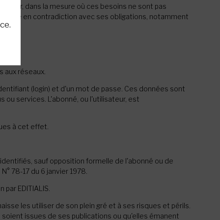
ilisateur, dans la mesure où ces besoins ne sont pas
le mettre en contradiction avec ses obligations, notamment
ce.
s aux réseaux.
 identifiant (login) et d'un mot de passe. Ces données sont
u services. L'abonné, ou l'utilisateur, est
ues à cet effet.
 identifiés, sauf opposition formelle de l'abonné ou de
 N° 78-17 du 6 janvier 1978.
n par EDITIALIS.
sse les utiliser de son plein gré et à ses risques et périls.
-ci soient issues de ses publications ou qu'elles émanent