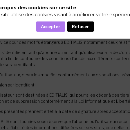
nformations pour les besoins personnels et/ou professionnels de l'ut
propos des cookies sur ce site
 ses droits, notamment en matière de propriété intellectuelle, ou à 
 site utilise des cookies visant à améliorer votre expérien
s les cas suivants :
Accepter
Refuser
d'effectuer la maintenance ou la mise à jour des sites ;
rvice pour des motifs étrangers à EDITIALIS, notamment ceux relatif
s'identifie en tant qu'abonné ou en tant qu'utilisateur à l'aide d'un
à fin de contourner les conditions d'accès aux différents contenus o
de ses identifiants.
 l'utilisateur, devra les modifier conformément aux dispositions prév
ion par identifiant.
sateur, sont destinées à EDITIALIS, qui pourra les céder à des tiers
ation et de suppression conformément à la Loi Informatique et Liberté
es présentes prennent effet à la date de signature après acceptatio
LIS sont fournies sous réserve que l'abonné ou l'utilisateur reconnai
 et la fiabilité des informations diffusées sur ses sites, que celles