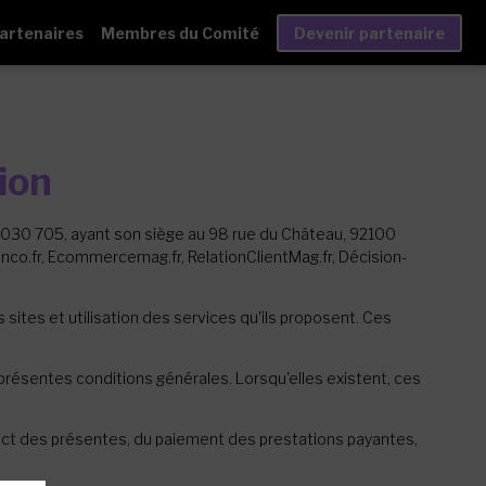
artenaires
Membres du Comité
Devenir partenaire
ion
 030 705, ayant son siège au 98 rue du Château, 92100
ionco.fr, Ecommercemag.fr, RelationClientMag.fr, Décision-
sites et utilisation des services qu'ils proposent. Ces
 présentes conditions générales. Lorsqu'elles existent, ces
espect des présentes, du paiement des prestations payantes,