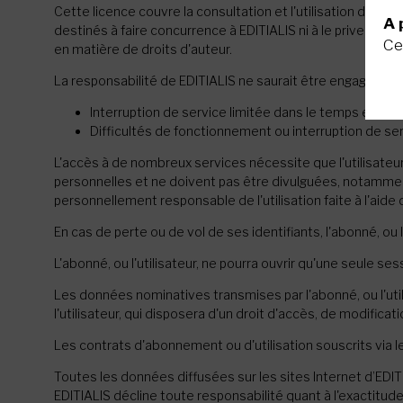
Cette licence couvre la consultation et l'utilisation des i
A 
destinés à faire concurrence à EDITIALIS ni à le priver de
Ce
en matière de droits d'auteur.
La responsabilité de EDITIALIS ne saurait être engagée dan
Interruption de service limitée dans le temps en vue 
Difficultés de fonctionnement ou interruption de se
L'accès à de nombreux services nécessite que l'utilisateur 
personnelles et ne doivent pas être divulguées, notamment 
personnellement responsable de l'utilisation faite à l'aide 
En cas de perte ou de vol de ses identifiants, l'abonné, ou
L'abonné, ou l'utilisateur, ne pourra ouvrir qu'une seule sess
Les données nominatives transmises par l'abonné, ou l'utili
l'utilisateur, qui disposera d'un droit d'accès, de modific
Les contrats d'abonnement ou d'utilisation souscrits via l
Toutes les données diffusées sur les sites Internet d’EDITIA
EDITIALIS décline toute responsabilité quant à l'exactitude