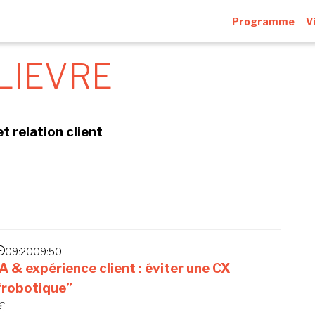
Programme
V
LIEVRE
t relation client
09:20
09:50
IA & expérience client : éviter une CX
“robotique”