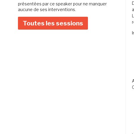
D
présentées par ce speaker pour ne manquer
a
aucune de ses interventions.
L
r
Toutes les sessions
A